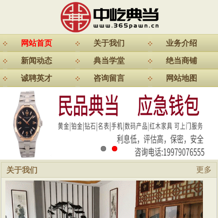
网站首页
关于我们
业务介绍
新闻动态
典当学堂
绝当商铺
诚聘英才
咨询留言
网站地图
更多
关于我们