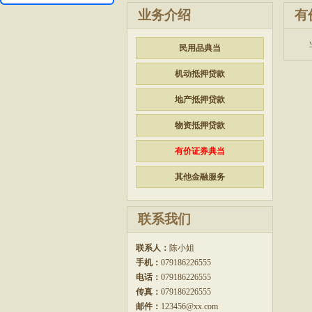
业务介绍
有
业
民用品典当
机动抵押贷款
地产抵押贷款
物资抵押贷款
有价证券典当
其他金融服务
联系我们
联系人：
陈小姐
手机：
079186226555
电话：
079186226555
传真：
079186226555
邮件：
123456@xx.com