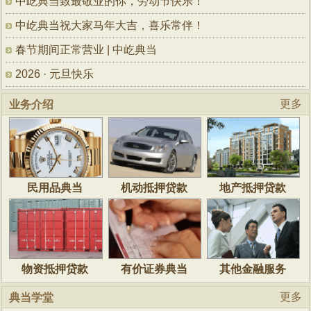
中屹典当致最敬业的你，劳动节快乐！
中屹典当祝大家马年大吉，喜乐常伴！
春节期间正常营业 | 中屹典当
2026 · 元旦快乐
更多
业务介绍
民用品典当
机动抵押贷款
地产抵押贷款
物资抵押贷款
有价证券典当
其他金融服务
更多
典当学堂