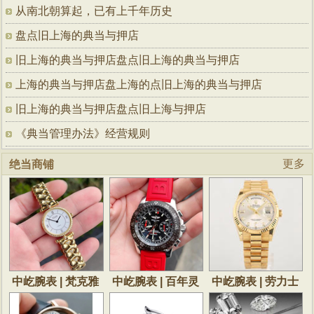
从南北朝算起，已有上千年历史
盘点旧上海的典当与押店
旧上海的典当与押店盘点旧上海的典当与押店
上海的典当与押店盘上海的点旧上海的典当与押店
旧上海的典当与押店盘点旧上海与押店
《典当管理办法》经营规则
更多
绝当商铺
中屹腕表 | 梵克雅
中屹腕表 | 百年灵
中屹腕表 | 劳力士
宝 18k金女士腕表
专业系列全自动机
原钻金表 点击查看