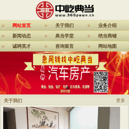
网站首页
关于我们
业务介绍
新闻动态
典当学堂
绝当商铺
诚聘英才
咨询留言
网站地图
更多
关于我们