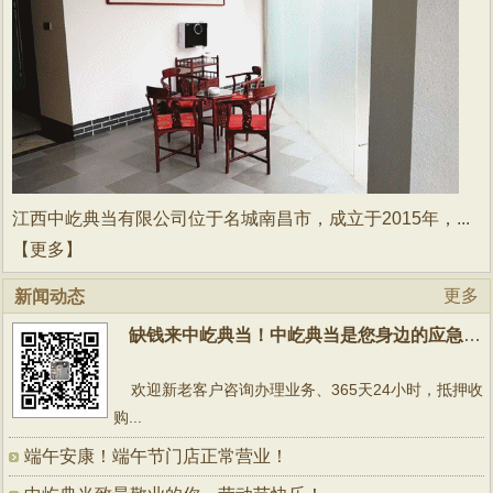
江西中屹典当有限公司位于名城南昌市，成立于2015年，...
【更多】
更多
新闻动态
缺钱来中屹典当！中屹典当是您身边的应急银行！
欢迎新老客户咨询办理业务、365天24小时，抵押收
购...
端午安康！端午节门店正常营业！