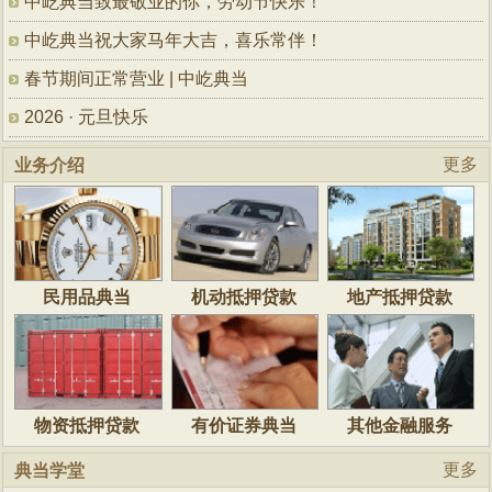
中屹典当致最敬业的你，劳动节快乐！
中屹典当祝大家马年大吉，喜乐常伴！
春节期间正常营业 | 中屹典当
2026 · 元旦快乐
更多
业务介绍
民用品典当
机动抵押贷款
地产抵押贷款
物资抵押贷款
有价证券典当
其他金融服务
更多
典当学堂