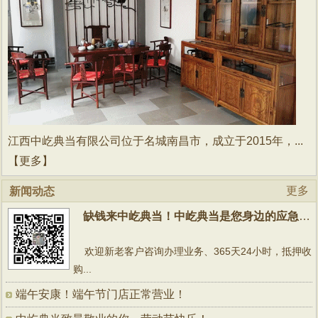
江西中屹典当有限公司位于名城南昌市，成立于2015年，...
【更多】
更多
新闻动态
缺钱来中屹典当！中屹典当是您身边的应急银行！
欢迎新老客户咨询办理业务、365天24小时，抵押收
购...
端午安康！端午节门店正常营业！